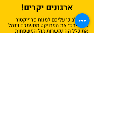
ארגונים יקרים!
שימו לב כי עליכם למנות פרוייקטור
אשר ירכז את הפרויקט מטעמכם וינהל
את כלל ההתקשרות מול המשפחות
ומול המיזם.
המחשבים יגיעו במשלוח
עד בית
המשפחה / לנקודה מרוכזת ביישוב
לפי בקשתכם/ן לאחר העברת
התשלום למיזם.
הגוף המזמין הינו האחראי הבלעדי
לחלוקת המחשבים לנקודות
השונות/המשפחות.