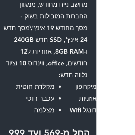
מחשב נייח מחודש, ממגוון
החברות המובילות בשוק -
מסך מחודש 19 אינץ’\מסך חדש
24 אינץ', SSD חדש 240GB
ו-8GB RAM, אחריות ל12
חודשים, office, ווינדוס 10 וציוד
נלווה חדש:
מקלדת חוטית
מיקרופון
עכבר חוטי
אוזניות
מצלמה
דונגל Wifi
החל מ-569 ועד 999