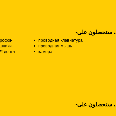
крофон
проводная клавиатура
шники
проводная мышь
Fi донгл
камера