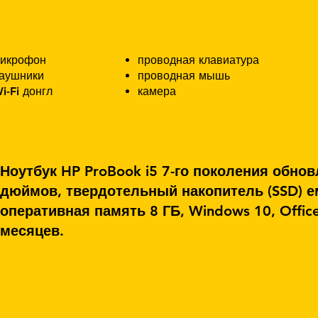
икрофон
проводная клавиатура
аушники
проводная мышь
i-Fi донгл
камера
Ноутбук HP ProBook i5 7-го поколения обно
дюймов, твердотельный накопитель (SSD) е
оперативная память 8 ГБ, Windows 10, Office
месяцев.