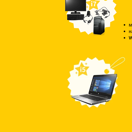
м
н
W