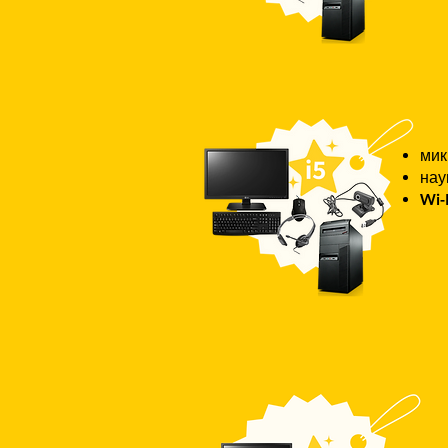
ми
нау
Wi-