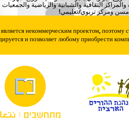
المراكز الثقافية والشبابية والرياضية والجمعيات و
ن ومركز تربوي/تعليمي!
является некоммерческим проектом, поэтому 
дируется и позволяет любому приобрести комп