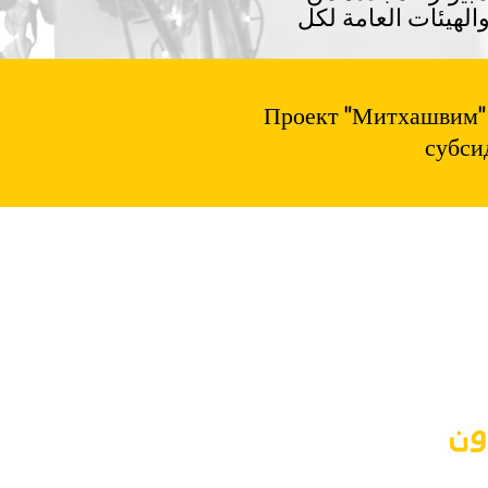
الهيئات العامة لكل
Проект "Митхашвим" 
субси