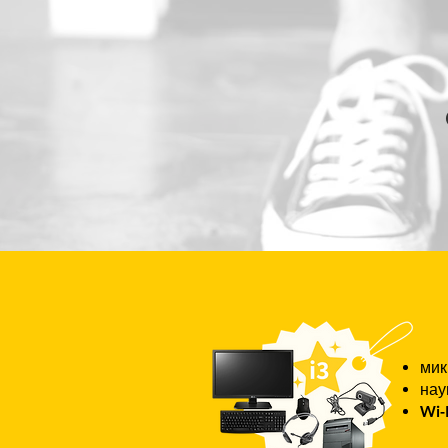
ми
нау
Wi-