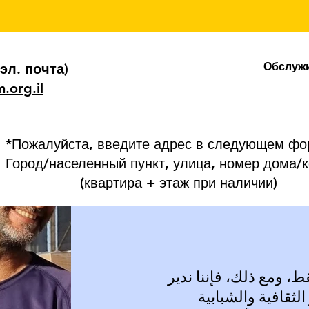
Обслужи
эл. почта)
.org.il
*Пожалуйста, введите адрес в следующем фо
Город/населенный пункт, улица, номер дома/
(квартира + этаж при наличии)
 ومع ذلك، فإننا ندير
لثقافية والشبابية