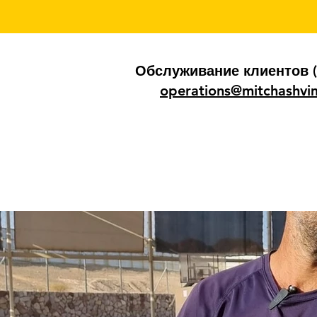
Обслуживание клиентов (
operations@mitchashvim