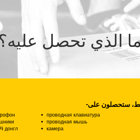
ا الذي تحصل عليه؟
крофон
проводная клавиатура
шники
проводная мышь
Fi донгл
камера