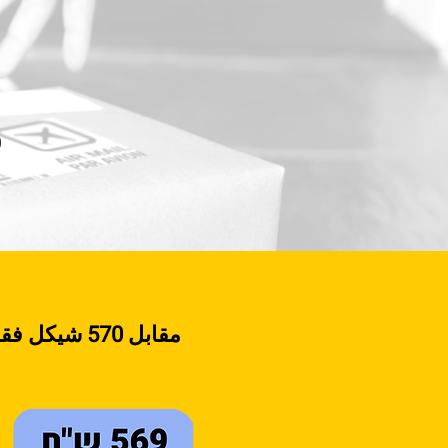
م
مقابل 570 شيكل فقط، ستحصلون على-