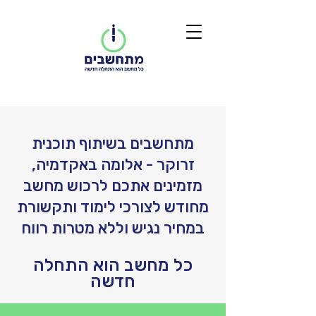
מתחשבים בשיתוף תוכנית
זרוקר - אלומה באקדמיה,
מזמינים אתכם לרכוש מחשב
מחודש לצורכי לימוד ותקשורת
במחיר נגיש וללא מטרות רווח
כל מחשב הוא התחלה
חדשה