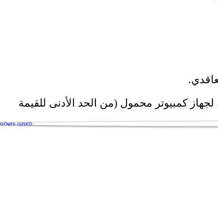
عاقدي.
لخصم هي تكلفة مدعومة تبلغ حوالي 570 شيكل لمجموعة كمبيوتر مكتبي و 600 شيكل لجهاز كمبيوتر محمول (من الحد الأدنى للقيمة
להזמנה ותשלום